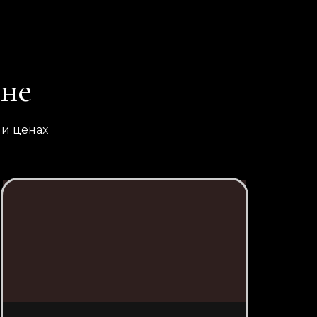
оне
 и ценах