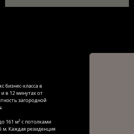
с бизнес-класса в
и в 12 минутах от
атность загородной
ы.
о 161 м² с потолками
6 м. Каждая резиденция